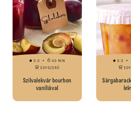
5.0
40 MIN
5.0
EGYSZERŰ
EG
Szilvalekvár bourbon
Sárgabarack
vaníliával
lek