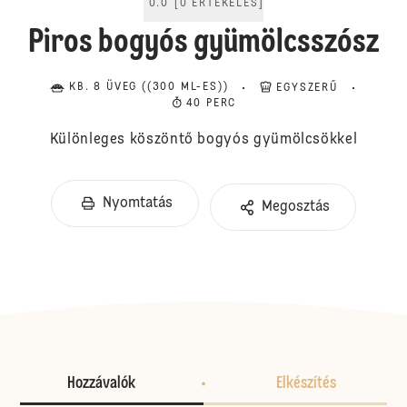
0.0
[
0
ÉRTÉKELÉS
]
Piros bogyós gyümölcsszósz
KB. 8 ÜVEG ((300 ML-ES))
EGYSZERŰ
40 PERC
Különleges köszöntő bogyós gyümölcsökkel
Nyomtatás
Megosztás
Hozzávalók
Elkészítés