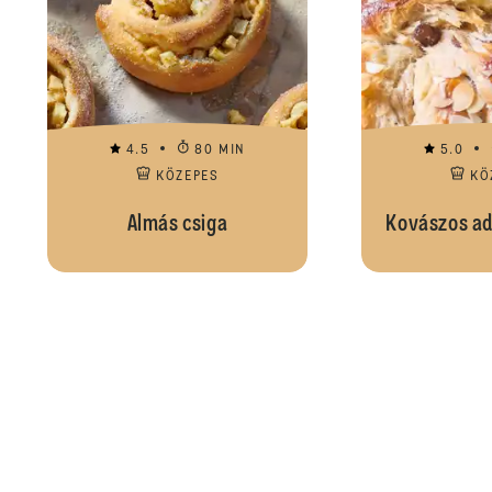
4.5
80 MIN
5.0
KÖZEPES
KÖ
Almás csiga
Kovászos ad