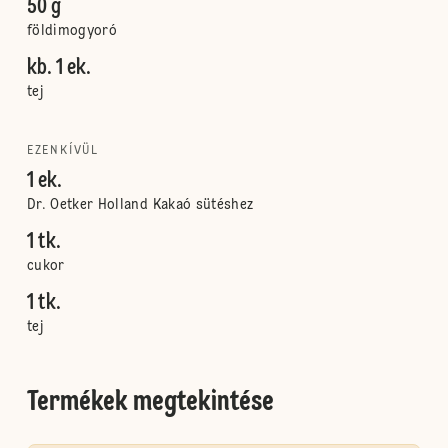
50 g
földimogyoró
kb. 1 ek.
tej
EZENKÍVÜL
1 ek.
Dr. Oetker Holland Kakaó sütéshez
1 tk.
cukor
1 tk.
tej
Termékek megtekintése