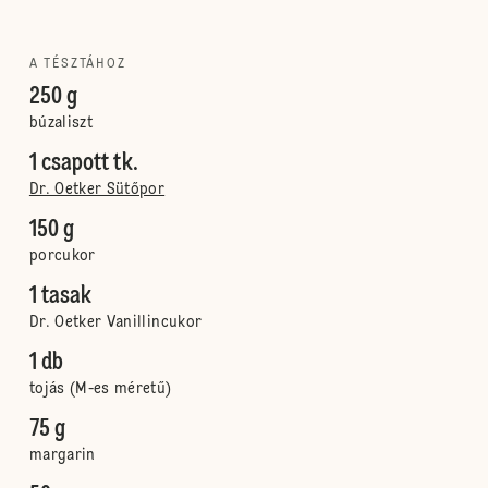
A TÉSZTÁHOZ
250 g
búzaliszt
1 csapott tk.
Dr. Oetker Sütőpor
150 g
porcukor
1 tasak
Dr. Oetker Vanillincukor
1 db
tojás (M-es méretű)
75 g
margarin