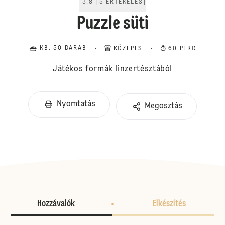
3.8
[
5
ÉRTÉKELÉS
]
Puzzle süti
KB. 50 DARAB
KÖZEPES
60 PERC
Játékos formák linzertésztából
Nyomtatás
Megosztás
Hozzávalók
Elkészítés