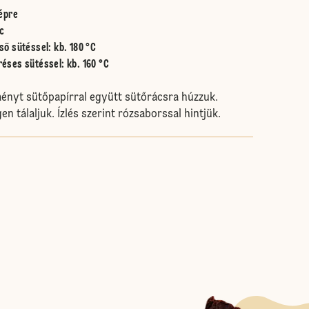
épre
c
ső sütéssel
:
kb. 180 °C
réses sütéssel
:
kb. 160 °C
ényt sütőpapírral együtt sütőrácsra húzzuk.
en tálaljuk. Ízlés szerint rózsaborssal hintjük.