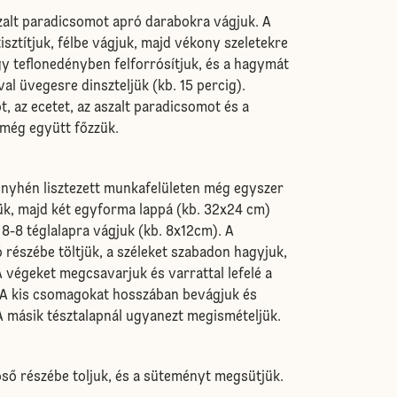
szalt paradicsomot apró darabokra vágjuk. A
ztítjuk, félbe vágjuk, majd vékony szeletekre
egy teflonedényben felforrósítjuk, és a hagymát
al üvegesre dinszteljük (kb. 15 percig).
, az ecetet, az aszalt paradicsomot és a
g még együtt főzzük.
enyhén lisztezett munkafelületen még egyszer
zük, majd két egyforma lappá (kb. 32x24 cm)
 8-8 téglalapra vágjuk (kb. 8x12cm). A
só részébe töltjük, a széleket szabadon hagyjuk,
A végeket megcsavarjuk és varrattal lefelé a
 A kis csomagokat hosszában bevágjuk és
 A másik tésztalapnál ugyanezt megismételjük.
pső részébe toljuk, és a süteményt megsütjük.