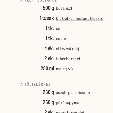
A KELT TÉSZTÁHOZ
500 g
búzaliszt
1 tasak
Dr. Oetker Instant Élesztő
1 tk.
só
1 tk.
cukor
4 ek.
étkezési olaj
2 ek.
fehérborecet
250 ml
meleg víz
A TÖLTELÉKHEZ
250 g
aszalt paradicsom
250 g
póréhagyma
2 ek.