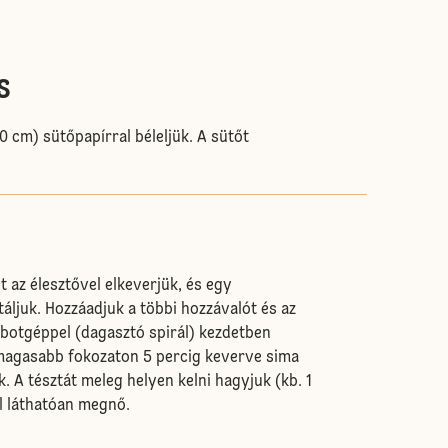
s
40 cm) sütőpapírral béleljük. A sütőt
et az élesztővel elkeverjük, és egy
áljuk. Hozzáadjuk a többi hozzávalót és az
botgéppel (dagasztó spirál) kezdetben
magasabb fokozaton 5 percig keverve sima
. A tésztát meleg helyen kelni hagyjuk (kb. 1
l láthatóan megnő.