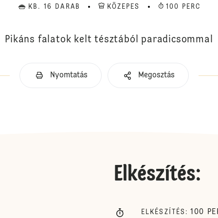
KB. 16 DARAB
KÖZEPES
100 PERC
Pikáns falatok kelt tésztából paradicsommal
Nyomtatás
Megosztás
Elkészítés
:
100
PE
ELKÉSZÍTÉS
: