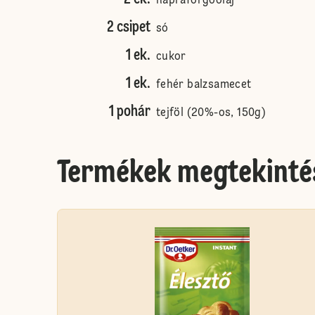
napraforgóolaj
2 csipet
só
1 ek.
cukor
1 ek.
fehér balzsamecet
1 pohár
tejföl (20%-os, 150g)
Termékek megtekinté