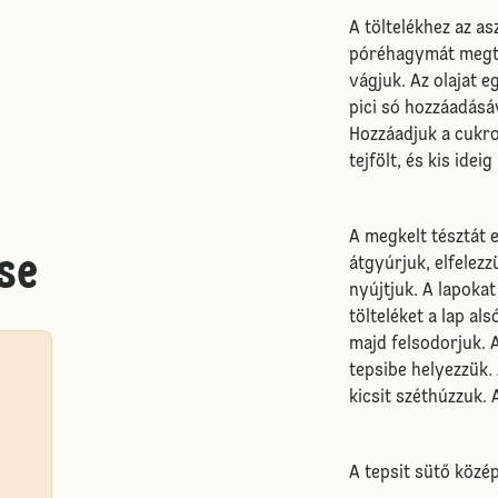
A töltelékhez az a
póréhagymát megtis
vágjuk. Az olajat 
pici só hozzáadásáv
Hozzáadjuk a cukrot
tejfölt, és kis idei
A megkelt tésztát 
se
átgyúrjuk, elfelez
nyújtjuk. A lapokat
tölteléket a lap al
majd felsodorjuk. 
tepsibe helyezzük.
kicsit széthúzzuk.
A tepsit sütő közé