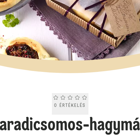
Current rating 0.0. Click to rate.
0
ÉRTÉKELÉS
paradicsomos-hagymá