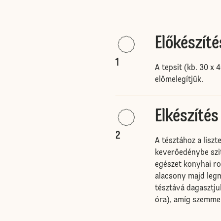
Előkészíté
1
A tepsit (kb. 30 x 
előmelegítjük.
Elkészítés
2
A tésztához a liszt
keverőedénybe szit
egészet konyhai ro
alacsony majd leg
tésztává dagasztjuk
óra), amíg szemme