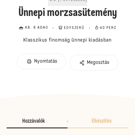
5.0
[
1
ÉRTÉKELÉS
]
Ünnepi morzsasütemény
KB. 8 ADAG
EGYSZERŰ
40 PERC
Klasszikus finomság ünnepi kiadásban
Nyomtatás
Megosztás
Hozzávalók
Elkészítés