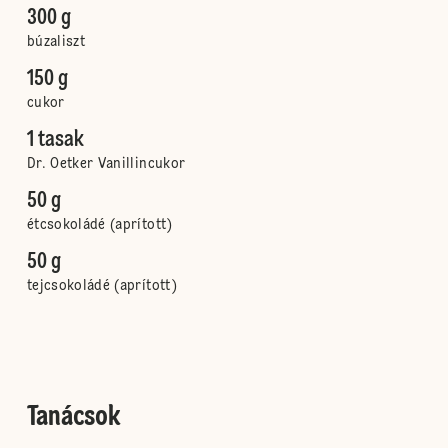
300 g
búzaliszt
150 g
cukor
1 tasak
Dr. Oetker Vanillincukor
50 g
étcsokoládé (aprított)
50 g
tejcsokoládé (aprított)
Tanácsok