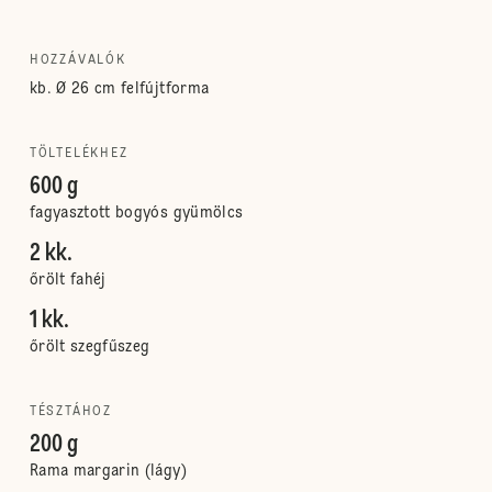
HOZZÁVALÓK
kb. Ø 26 cm felfújtforma
TÖLTELÉKHEZ
600 g
fagyasztott bogyós gyümölcs
2 kk.
őrölt fahéj
1 kk.
őrölt szegfűszeg
TÉSZTÁHOZ
200 g
Rama margarin (lágy)