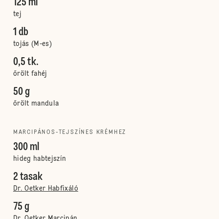
125 ml
tej
1 db
tojás (M-es)
0,5 tk.
őrölt fahéj
50 g
őrölt mandula
MARCIPÁNOS-TEJSZÍNES KRÉMHEZ
300 ml
hideg habtejszín
2 tasak
Dr. Oetker Habfixáló
75 g
Dr. Oetker Marcipán