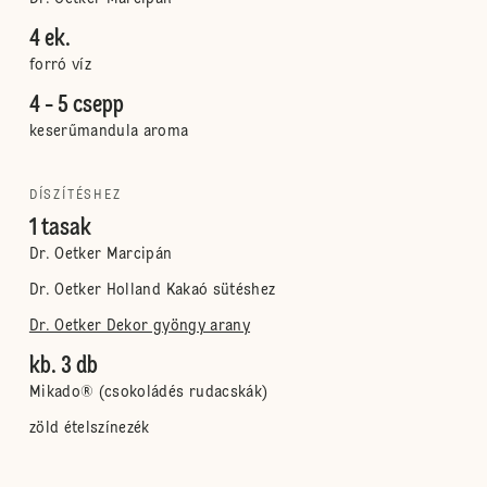
4 ek.
forró víz
4 - 5 csepp
keserűmandula aroma
DÍSZÍTÉSHEZ
1 tasak
Dr. Oetker Marcipán
Dr. Oetker Holland Kakaó sütéshez
Dr. Oetker Dekor gyöngy arany
kb. 3 db
Mikado® (csokoládés rudacskák)
zöld ételszínezék