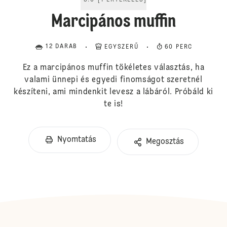
5.0
[
1
ÉRTÉKELÉS
]
Marcipános muffin
12 DARAB
EGYSZERŰ
60 PERC
Ez a marcipános muffin tökéletes választás, ha
valami ünnepi és egyedi finomságot szeretnél
készíteni, ami mindenkit levesz a lábáról. Próbáld ki
te is!
Nyomtatás
Megosztás