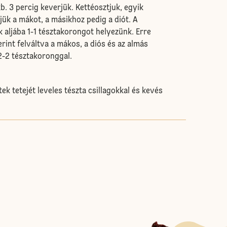
b. 3 percig keverjük. Kettéosztjuk, egyik
jük a mákot, a másikhoz pedig a diót. A
 aljába 1-1 tésztakorongot helyezünk. Erre
erint felváltva a mákos, a diós és az almás
 2-2 tésztakoronggal.
ek tetejét leveles tészta csillagokkal és kevés