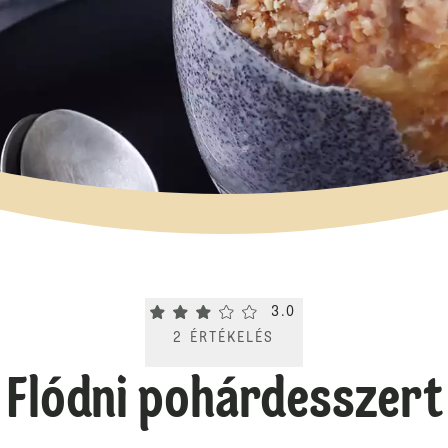
Current rating 3.0. Click to rate.
3.0
2
ÉRTÉKELÉS
Flódni pohárdesszert