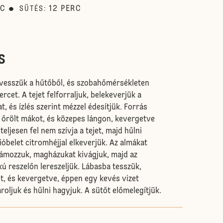
RC
12
PERC
SÜTÉS
:
s
kivesszük a hűtőből, és szobahőmérsékleten
ercet. A tejet felforraljuk, belekeverjük a
t, és ízlés szerint mézzel édesítjük. Forrás
 őrölt mákot, és közepes lángon, kevergetve
teljesen fel nem szívja a tejet, majd hűlni
ióbelet citromhéjjal elkeverjük. Az almákat
mozzuk, magházukat kivágjuk, majd az
ú reszelőn lereszeljük. Lábasba tesszük,
t, és kevergetve, éppen egy kevés vizet
oljuk és hűlni hagyjuk. A sütőt előmelegítjük.