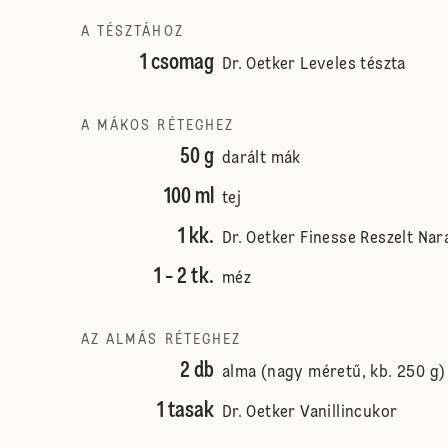
A TÉSZTÁHOZ
1 csomag
Dr. Oetker Leveles tészta
A MÁKOS RÉTEGHEZ
50 g
darált mák
100 ml
tej
1 kk.
Dr. Oetker Finesse Reszelt Nar
1 - 2 tk.
méz
AZ ALMÁS RÉTEGHEZ
2 db
alma (nagy méretű, kb. 250 g)
1 tasak
Dr. Oetker Vanillincukor