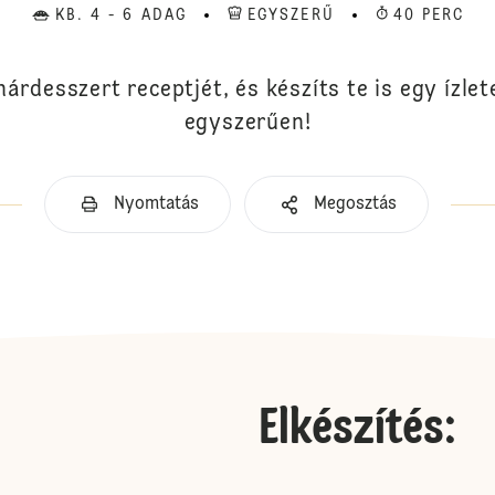
KB. 4 - 6 ADAG
EGYSZERŰ
40 PERC
hárdesszert receptjét, és készíts te is egy ízle
egyszerűen!
Nyomtatás
Megosztás
Elkészítés
: