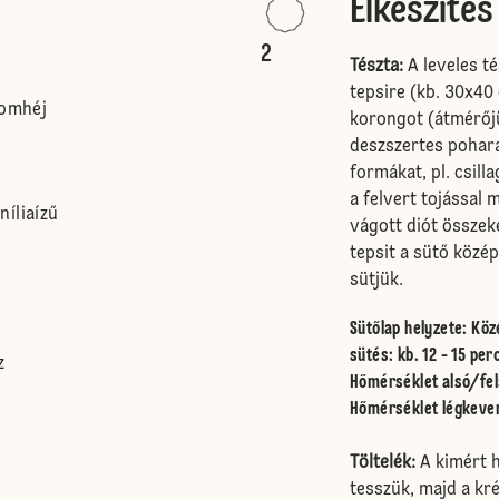
Elkészítés
2
Tészta:
A leveles té
tepsire (kb. 30x40
romhéj
korongot (átmérőjü
deszszertes pohara
formákat, pl. csill
a felvert tojással 
íliaízű
vágott diót összek
tepsit a sütő közé
sütjük.
Sütőlap helyzete
:
Köz
sütés: kb. 12 - 15 per
z
Hőmérséklet alsó/fel
Hőmérséklet légkeve
Töltelék:
A kimért h
tesszük, majd a kr