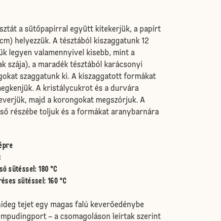
sztát a sütőpapírral együtt kitekerjük, a papírt
 cm) helyezzük. A tésztából kiszaggatunk 12
k legyen valamennyivel kisebb, mint a
k szája), a maradék tésztából karácsonyi
agokat szaggatunk ki. A kiszaggatott formákat
megkenjük. A kristálycukrot és a durvára
everjük, majd a korongokat megszórjuk. A
pső részébe toljuk és a formákat aranybarnára
épre
c
ső sütéssel
:
180 °C
réses sütéssel
:
160 °C
ideg tejet egy magas falú keverőedénybe
émpudingport – a csomagoláson leírtak szerint