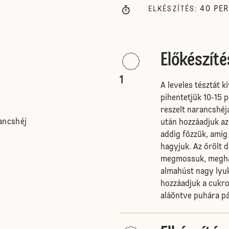
40
PE
ELKÉSZÍTÉS
:
Előkészíté
1
A leveles tésztát 
pihentetjük 10-15 p
reszelt narancshéja
ancshéj
után hozzáadjuk az
addig főzzük, amíg 
hagyjuk. Az őrölt d
megmossuk, meghá
almahúst nagy lyuk
hozzáadjuk a cukro
aláöntve puhára pár