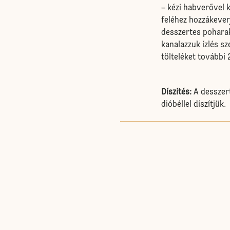
– kézi habverővel k
feléhez hozzákever
desszertes poharak
kanalazzuk ízlés sz
tölteléket további
Díszítés:
A desszert
dióbéllel díszítjük.