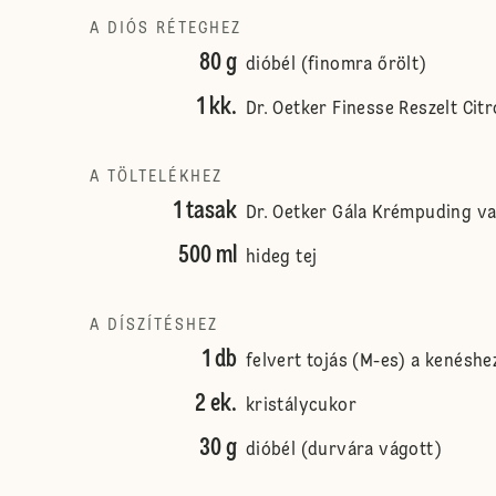
A DIÓS RÉTEGHEZ
80 g
dióbél (finomra őrölt)
1 kk.
Dr. Oetker Finesse Reszelt Cit
A TÖLTELÉKHEZ
1 tasak
Dr. Oetker Gála Krémpuding van
500 ml
hideg tej
A DÍSZÍTÉSHEZ
1 db
felvert tojás (M-es) a kenéshe
2 ek.
kristálycukor
30 g
dióbél (durvára vágott)