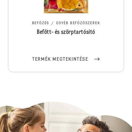
BEFŐZÉS
/
EGYÉB BEFŐZŐSZEREK
Befőtt- és szörptartósító
TERMÉK MEGTEKINTÉSE