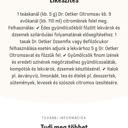
Elkészítés
1 teáskanál (kb. 5 g) Dr. Oetker Citromsav kb. 9
evőkanál (kb. 110 ml) citromlének felel meg.
Felhasználás: ✔ Édes gyümölcsökből főzött lekvárok és
dzsemek szilárdulási folyamatának elősegítéséhez. 1
tasak Dr. Oetker Dzsemfix vagy Befőzőcukor
felhasználása esetén adjunk a lekvárhoz 5 g Dr. Oetker
Citromsavat és főzzük fel. ✔ Gyümölcsök finom ízének
és eredeti színének megőrzéséhez gyümölcssaláták,
kompótok és lekvárok, dzsemek készítésénél. ✔ Italok
pl. ásványvíz, limonádé, tea és ételek pl. desszertek,
sütemények, levesek és szószok citromos ízesítésére.
TOVÁBBI INFORMÁCIÓK