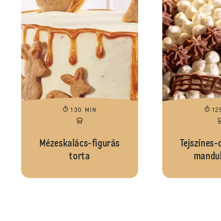
130 MIN
12
Mézeskalács-figurás
Tejszínes-
torta
mandul