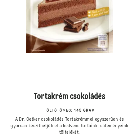
Tortakrém csokoládés
TÖLTŐTÖMEG
:
145 GRAM
A Dr. Oetker csokoládés Tortakrémmel egyszerűen és
gyorsan készíthetjük el a kedvenc tortáink, süteményeink
töltelékét.