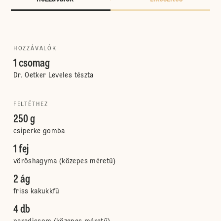
HOZZÁVALÓK
1 csomag
Dr. Oetker Leveles tészta
FELTÉTHEZ
250 g
csiperke gomba
1 fej
vöröshagyma (közepes méretű)
2 ág
friss kakukkfű
4 db