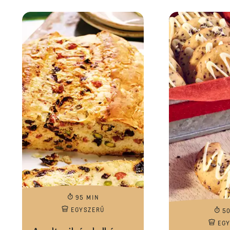
95 MIN
EGYSZERŰ
5
EG