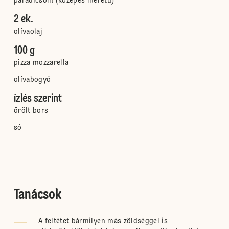
paradicsom (közepes méretű)
2 ek.
olívaolaj
100 g
pizza mozzarella
olívabogyó
ízlés szerint
őrölt bors
só
Tanácsok
A feltétet bármilyen más zöldséggel is