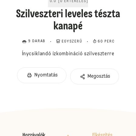
0.0
[
0
ÉRTÉKELÉS
]
Szilveszteri leveles tészta
kanapé
9 DARAB
EGYSZERŰ
60 PERC
Ínycsiklandó ízkombináció szilveszterre
Nyomtatás
Megosztás
Hozzávalók
Elkészítés