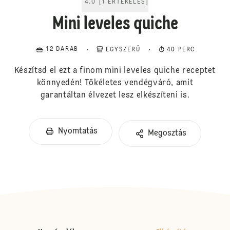
4.0
[
1
ÉRTÉKELÉS
]
Mini leveles quiche
12 DARAB
EGYSZERŰ
40 PERC
Készítsd el ezt a finom mini leveles quiche receptet
könnyedén! Tökéletes vendégváró, amit
garantáltan élvezet lesz elkészíteni is.
Nyomtatás
Megosztás