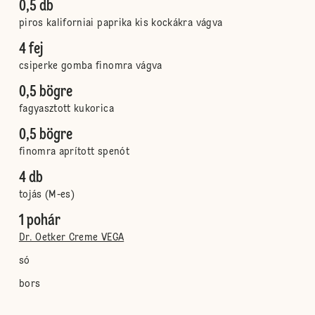
0,5 db
piros kaliforniai paprika kis kockákra vágva
4 fej
csiperke gomba finomra vágva
0,5 bögre
fagyasztott kukorica
0,5 bögre
finomra aprított spenót
4 db
tojás (M-es)
1 pohár
Dr. Oetker Creme VEGA
só
bors