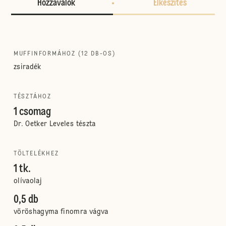
Hozzávalók
Elkészítés
MUFFINFORMÁHOZ (12 DB-OS)
zsiradék
TÉSZTÁHOZ
1 csomag
Dr. Oetker Leveles tészta
TÖLTELÉKHEZ
1 tk.
olívaolaj
0,5 db
vöröshagyma finomra vágva