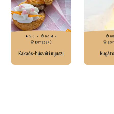
5.0
60 MIN
6
EGYSZERŰ
EG
Kakaós-húsvéti nyuszi
Nugátos