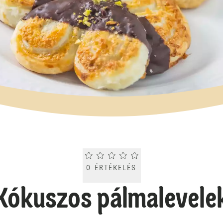
Current rating 0.0. Click to rate.
0
ÉRTÉKELÉS
Kókuszos pálmalevele