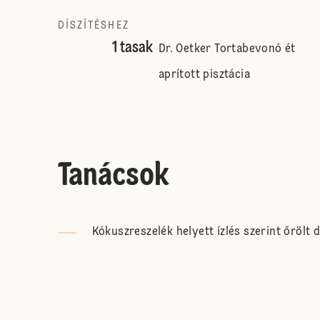
DÍSZÍTÉSHEZ
1 tasak
Dr. Oetker Tortabevonó ét
aprított pisztácia
Tanácsok
Kókuszreszelék helyett ízlés szerint őrölt d