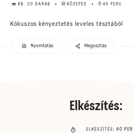
KB. 20 DARAB
KÖZEPES
40 PERC
Kókuszos kényeztetés leveles tésztából
Nyomtatás
Megosztás
Elkészítés
:
40
PE
ELKÉSZÍTÉS
: