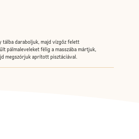
 tálba daraboljuk, majd vízgőz felett
hűlt pálmaleveleket félig a masszába mártjuk,
jd megszórjuk aprított pisztáciával.