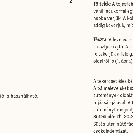
2
Töltelék:
A tojásfeh
vanillincukorral 
habbá verjük. A kó
addig keverjük, míg
Tészta:
A leveles té
elosztjuk rajta. A
feltekerjük a felé
oldalról is (1. ábra)
A tekercset éles ké
A pálmaleveleket az
sütemények oldalát
ió is használható.
tojássárgájával. A 
süteményt megsüt
Sütési idő: kb. 20-
Sütés után sütőrác
csokoládémázat.