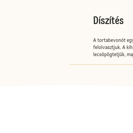
Díszítés
A tortabevonót egy
felolvasztjuk. A ki
lecsöpögtetjük, ma