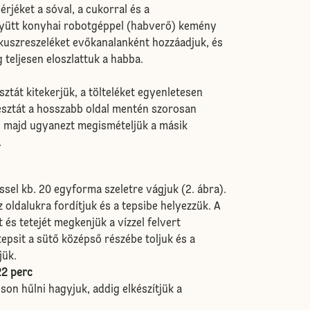
érjéket a sóval, a cukorral és a
együtt konyhai robotgéppel (habverő) kemény
kuszreszeléket evőkanalanként hozzáadjuk, és
 teljesen eloszlattuk a habba.
sztát kitekerjük, a tölteléket egyenletesen
 tésztát a hosszabb oldal mentén szorosan
ig, majd ugyanezt megismételjük a másik
.
ssel kb. 20 egyforma szeletre vágjuk (2. ábra).
 oldalukra fordítjuk és a tepsibe helyezzük. A
 és tetejét megkenjük a vízzel felvert
tepsit a sütő középső részébe toljuk és a
jük.
22 perc
son hűlni hagyjuk, addig elkészítjük a