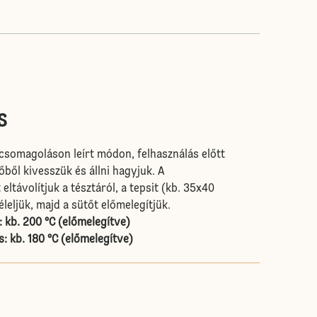
s
a csomagoláson leírt módon, felhasználás előtt
őből kivesszük és állni hagyjuk. A
távolítjuk a tésztáról, a tepsit (kb. 35x40
leljük, majd a sütőt előmelegítjük.
: kb. 200 °C (előmelegítve)
: kb. 180 °C (előmelegítve)