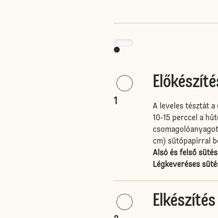
Előkészíté
1
A leveles tésztát 
10-15 perccel a hűt
csomagolóanyagot el
cm) sütőpapírral bé
Alsó és felső sütés
Légkeveréses sütés
Elkészítés