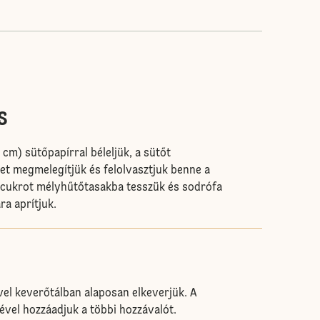
s
 cm) sütőpapírral béleljük, a sütőt
jet megmelegítjük és felolvasztjuk benne a
acukrot mélyhűtőtasakba tesszük és sodrófa
ra aprítjuk.
ővel keverőtálban alaposan elkeverjük. A
ével hozzáadjuk a többi hozzávalót.