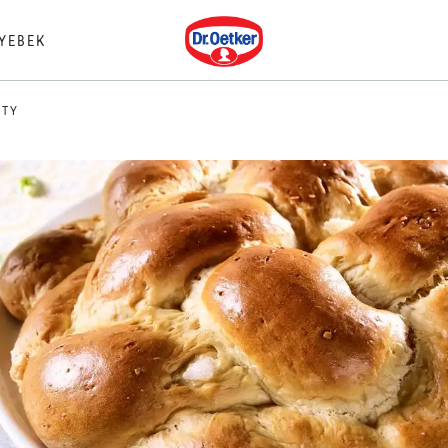
Dr. Oetker
YEBEK
NTY