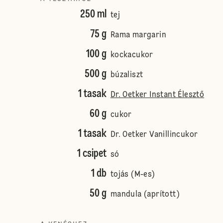
250 ml
tej
75 g
Rama margarin
100 g
kockacukor
500 g
búzaliszt
1 tasak
Dr. Oetker Instant Élesztő
60 g
cukor
1 tasak
Dr. Oetker Vanillincukor
1 csipet
só
1 db
tojás (M-es)
50 g
mandula (aprított)