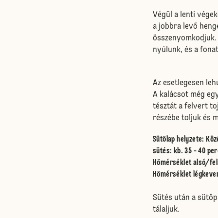
Végül a lenti vége
a jobbra levő henge
összenyomkodjuk. K
nyúlunk, és a fona
Az esetlegesen leh
A kalácsot még egy
tésztát a felvert t
részébe toljuk és 
Sütőlap helyzete
:
Köz
sütés: kb. 35 - 40 per
Hőmérséklet alsó/fel
Hőmérséklet légkeve
Sütés után a sütőp
tálaljuk.