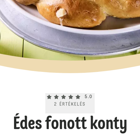
Current rating 5.0. Click to rate.
5.0
2
ÉRTÉKELÉS
Édes fonott konty