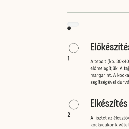
Előkészíté
1
A tepsit (kb. 30x40
előmelegítjük. A te
margarint. A kock
segítségével durvá
Elkészítés
2
A lisztet az éleszt
kockacukor kivétel