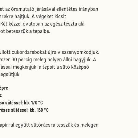
ket az óramutató járásával ellentétes irányban
rekre hajtjuk. A végeket kicsit
ét kézzel óvatosan az egész tészta alá
tot betesszük a tepsibe.
ullott cukordarabokat újra visszanyomkodjuk.
szer 30 percig meleg helyen állni hagyjuk. A
ojással megkenjük, a tepsit a sütő középső
megsütjük.
épre
c
ső sütéssel
:
kb. 170 °C
réses sütéssel
:
kb. 150 °C
apírral együtt sütőrácsra tesszük és melegen