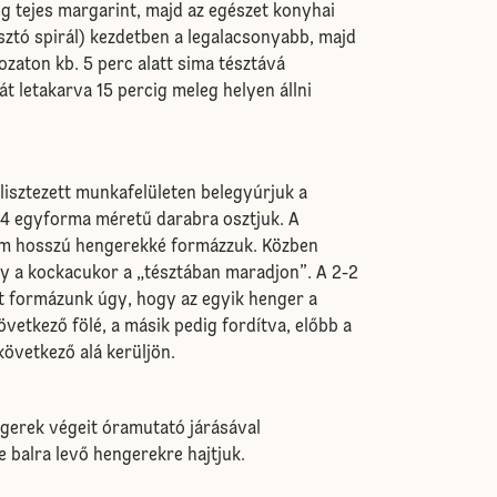
g tejes margarint, majd az egészet konyhai
ztó spirál) kezdetben a legalacsonyabb, majd
zaton kb. 5 perc alatt sima tésztává
át letakarva 15 percig meleg helyen állni
lisztezett munkafelületen belegyúrjuk a
 4 egyforma méretű darabra osztjuk. A
cm hosszú hengerekké formázzuk. Közben
gy a kockacukor a „tésztában maradjon”. A 2-2
t formázunk úgy, hogy az egyik henger a
övetkező fölé, a másik pedig fordítva, előbb a
következő alá kerüljön.
ngerek végeit óramutató járásával
 balra levő hengerekre hajtjuk.