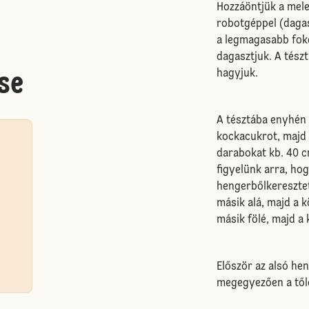
Hozzáöntjük a mele
robotgéppel (dagas
a legmagasabb foko
dagasztjuk. A tészt
hagyjuk.
se
A tésztába enyhén 
kockacukrot, majd
darabokat kb. 40 
figyelünk arra, ho
hengerbőlkereszte
másik alá, majd a k
másik fölé, majd a 
Először az alsó he
megegyezően a tőle