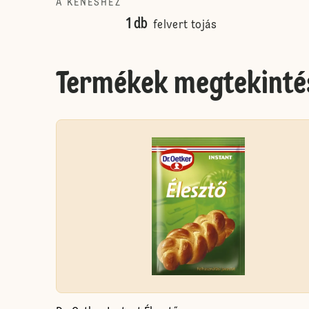
A KENÉSHEZ
1 db
felvert tojás
Termékek megtekinté