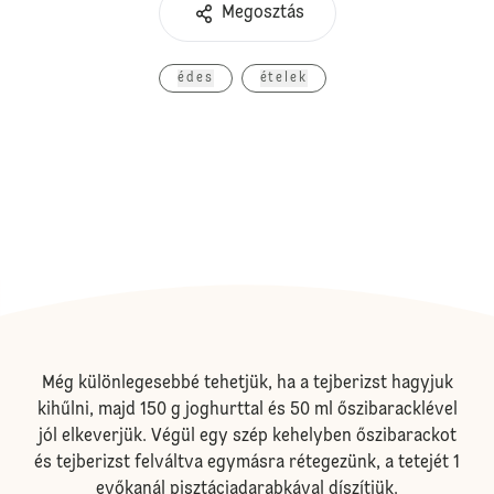
Megosztás
édes
ételek
Még különlegesebbé tehetjük, ha a tejberizst hagyjuk
kihűlni, majd 150 g joghurttal és 50 ml őszibaracklével
jól elkeverjük. Végül egy szép kehelyben őszibarackot
és tejberizst felváltva egymásra rétegezünk, a tetejét 1
evőkanál pisztáciadarabkával díszítjük.