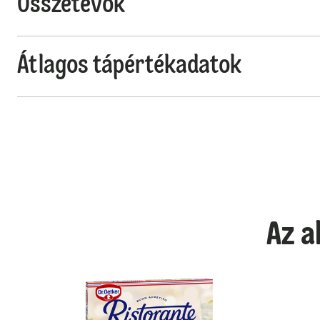
Összetevők
Átlagos tápértékadatok
Az a