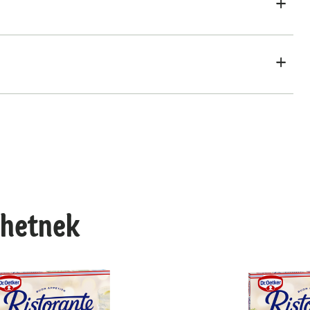
lhetnek
utén- és laktózmentes
Ristorante Prosciutto