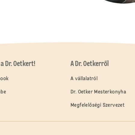
a Dr. Oetkert!
A Dr. Oetkerről
book
A vállalatról
ube
Dr. Oetker Mesterkonyha
Megfelelőségi Szervezet