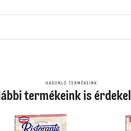
HASONLÓ TERMÉKEINK
lábbi termékeink is érdeke
Ristorante Mozzarella Gl