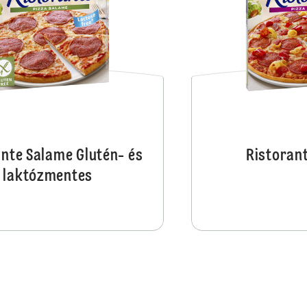
ante Salame Glutén- és
Ristorant
laktózmentes