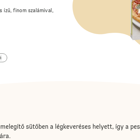
ízű, finom szalámival,
a
melegítő sütőben a légkeveréses helyett, így a pest
ára.