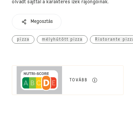
olvadt sajttal a karakteres ízek rajongóinak.
Megosztás
pizza
mélyhűtött pizza
Ristorante pizz
TOVÁBB