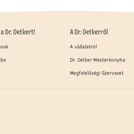
a Dr. Oetkert!
A Dr. Oetkerről
book
A vállalatról
ube
Dr. Oetker Mesterkonyha
Megfelelőségi Szervezet