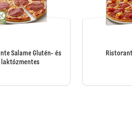
ante Salame Glutén- és
Ristorant
laktózmentes