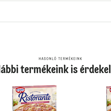
HASONLÓ TERMÉKEINK
lábbi termékeink is érdeke
Ristorante Mozzarella Gl