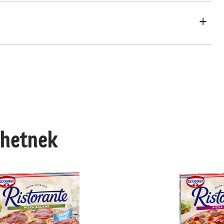
lhetnek
utén- és laktózmentes
Ristorante Prosciutto