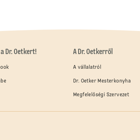
a Dr. Oetkert!
A Dr. Oetkerről
book
A vállalatról
ube
Dr. Oetker Mesterkonyha
Megfelelőségi Szervezet