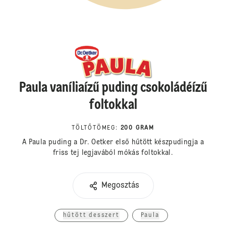
Paula vaníliaízű puding csokoládéízű
foltokkal
TÖLTŐTÖMEG
:
200 GRAM
A Paula puding a Dr. Oetker első hűtött készpudingja a
friss tej legjavából mókás foltokkal.
Megosztás
hűtött desszert
Paula