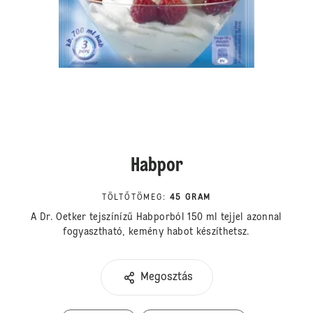
Habpor
TÖLTŐTÖMEG
:
45 GRAM
A Dr. Oetker tejszínízű Habporból 150 ml tejjel azonnal
fogyasztható, kemény habot készíthetsz.
Megosztás