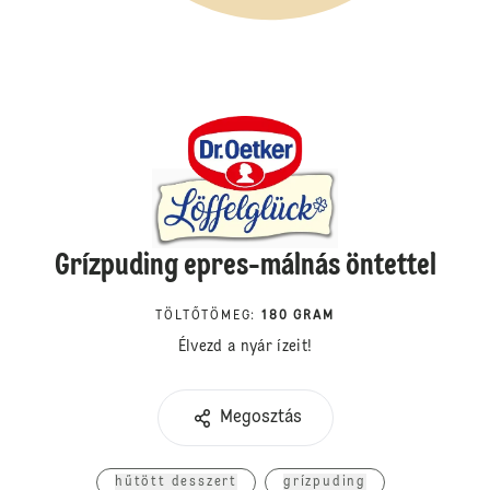
Grízpuding epres-málnás öntettel
TÖLTŐTÖMEG
:
180 GRAM
Élvezd a nyár ízeit!
Megosztás
hűtött desszert
grízpuding