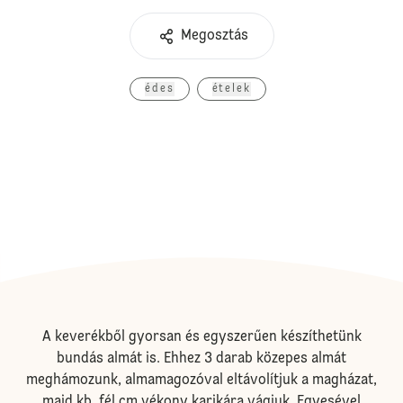
Megosztás
édes
ételek
A keverékből gyorsan és egyszerűen készíthetünk
bundás almát is. Ehhez 3 darab közepes almát
meghámozunk, almamagozóval eltávolítjuk a magházat,
majd kb. fél cm vékony karikára vágjuk. Egyesével