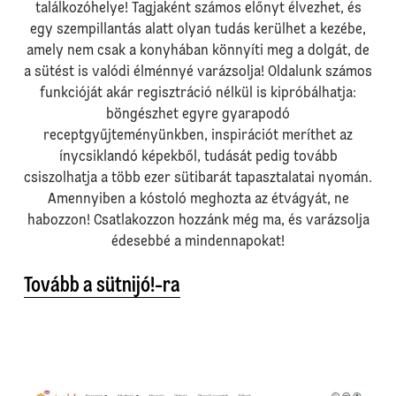
találkozóhelye! Tagjaként számos előnyt élvezhet, és
egy szempillantás alatt olyan tudás kerülhet a kezébe,
amely nem csak a konyhában könnyíti meg a dolgát, de
a sütést is valódi élménnyé varázsolja! Oldalunk számos
funkcióját akár regisztráció nélkül is kipróbálhatja:
böngészhet egyre gyarapodó
receptgyűjteményünkben, inspirációt meríthet az
ínycsiklandó képekből, tudását pedig tovább
csiszolhatja a több ezer sütibarát tapasztalatai nyomán.
Amennyiben a kóstoló meghozta az étvágyát, ne
habozzon! Csatlakozzon hozzánk még ma, és varázsolja
édesebbé a mindennapokat!
Tovább a sütnijó!-ra