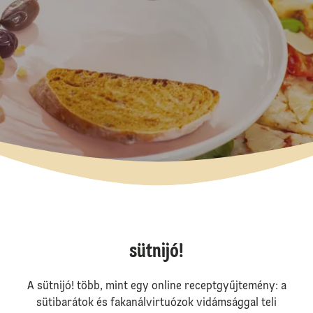
sütnijó!
A sütnijó! több, mint egy online receptgyűjtemény: a
sütibarátok és fakanálvirtuózok vidámsággal teli