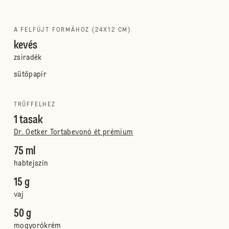
A FELFÚJT FORMÁHOZ (24X12 CM)
kevés
zsiradék
sütőpapír
TRÜFFELHEZ
1 tasak
Dr. Oetker Tortabevonó ét prémium
75 ml
habtejszín
15 g
vaj
50 g
mogyorókrém