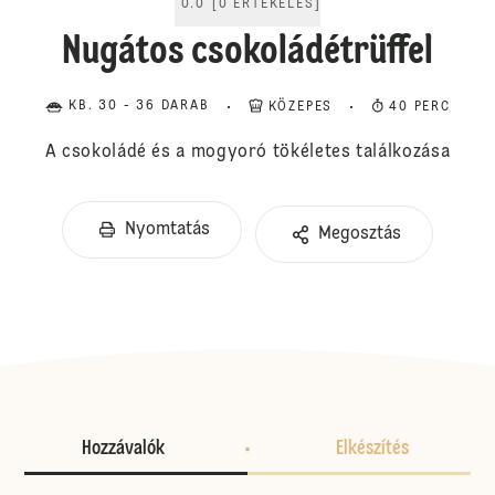
0.0
[
0
ÉRTÉKELÉS
]
Nugátos csokoládétrüffel
KB. 30 - 36 DARAB
KÖZEPES
40 PERC
A csokoládé és a mogyoró tökéletes találkozása
Nyomtatás
Megosztás
Hozzávalók
Elkészítés