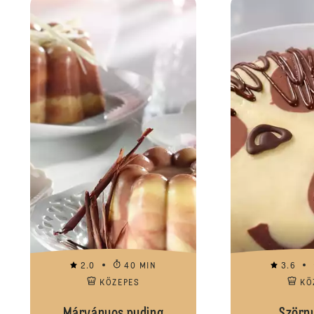
2.0
40 MIN
3.6
KÖZEPES
KÖ