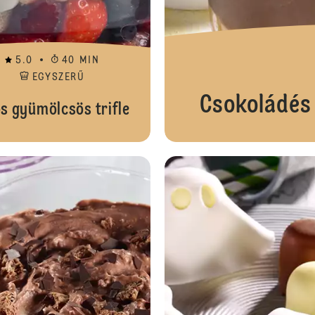
5.0
40 MIN
EGYSZERŰ
Csokoládés
os gyümölcsös trifle
Bodzás-nektarinos puncs