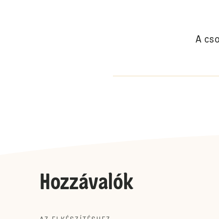
A cso
Hozzávalók