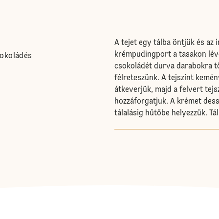
A tejet egy tálba öntjük és az 
krémpudingport a tasakon lévő l
sokoládés
csokoládét durva darabokra tö
félreteszünk. A tejszínt kemé
átkeverjük, majd a felvert te
hozzáforgatjuk. A krémet des
tálalásig hűtőbe helyezzük. Tá