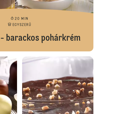
20 MIN
EGYSZERŰ
 - barackos pohárkrém
Csokoládés puding csokis keksszel
Dekoratív sze