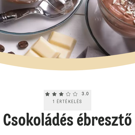
Current rating 3.0. Click to rate.
3.0
1
ÉRTÉKELÉS
Csokoládés ébresztő