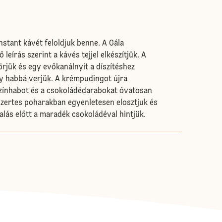
instant kávét feloldjuk benne. A Gála
eírás szerint a kávés tejjel elkészítjük. A
rjük és egy evőkanálnyit a díszítéshez
ny habbá verjük. A krémpudingot újra
jszínhabot és a csokoládédarabokat óvatosan
szertes poharakban egyenletesen elosztjuk és
lalás előtt a maradék csokoládéval hintjük.