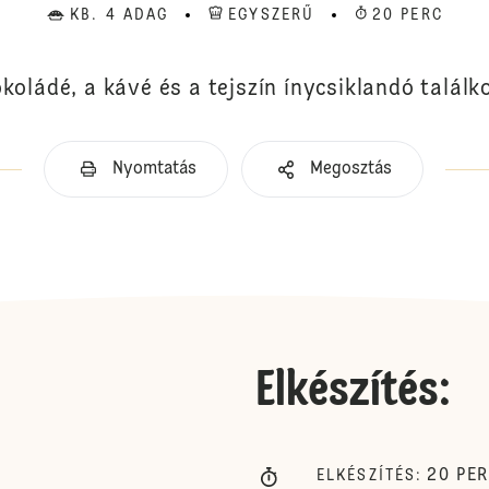
KB. 4 ADAG
EGYSZERŰ
20 PERC
koládé, a kávé és a tejszín ínycsiklandó talál
Nyomtatás
Megosztás
Elkészítés
:
20
PE
ELKÉSZÍTÉS
: