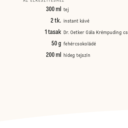
AZ ELKÉSZÍTÉSHEZ
300 ml
tej
2 tk.
instant kávé
1 tasak
Dr. Oetker Gála Krémpuding c
50 g
fehércsokoládé
200 ml
hideg tejszín