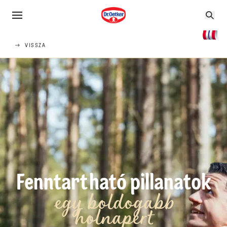
VISSZA
Fenntartható pillanatok
egy boldogabb
holnapért