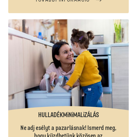
TOVÁBBI INFORMÁCIÓ
HULLADÉKMiNiMALiZÁLÁS
Ne adj esélyt a pazarlásnak! Ismerd meg,
hogy küzdhetünk közösen az