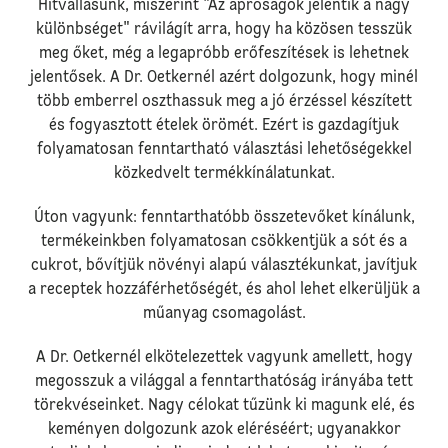
Hitvallásunk, miszerint "Az apróságok jelentik a nagy
különbséget" rávilágít arra, hogy ha közösen tesszük
meg őket, még a legapróbb erőfeszítések is lehetnek
jelentősek. A Dr. Oetkernél azért dolgozunk, hogy minél
több emberrel oszthassuk meg a jó érzéssel készített
és fogyasztott ételek örömét. Ezért is gazdagítjuk
folyamatosan fenntartható választási lehetőségekkel
közkedvelt termékkínálatunkat.
Úton vagyunk: fenntarthatóbb összetevőket kínálunk,
termékeinkben folyamatosan csökkentjük a sót és a
cukrot, bővítjük növényi alapú választékunkat, javítjuk
a receptek hozzáférhetőségét, és ahol lehet elkerüljük a
műanyag csomagolást.
A Dr. Oetkernél elkötelezettek vagyunk amellett, hogy
megosszuk a világgal a fenntarthatóság irányába tett
törekvéseinket. Nagy célokat tűzünk ki magunk elé, és
keményen dolgozunk azok eléréséért; ugyanakkor