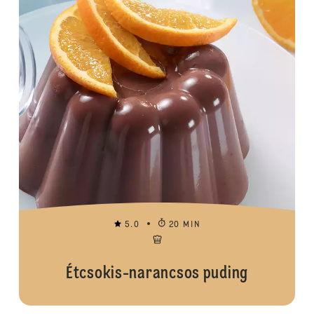
5.0
20 MIN
Étcsokis-narancsos puding