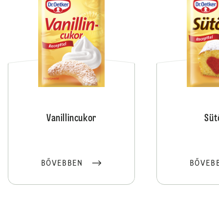
Vanillincukor
Süt
BŐVEBBEN
BŐVEB