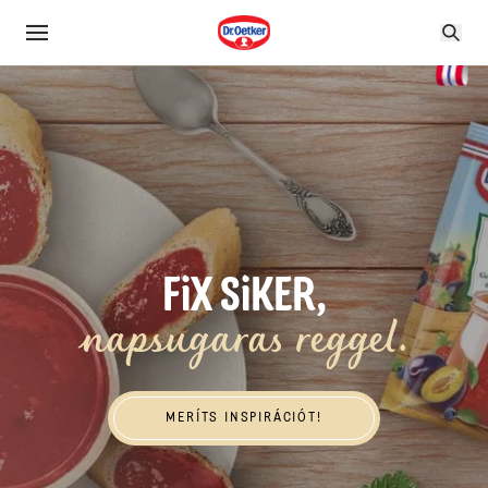
FiX SiKER,
napsugaras reggel.
Meríts inspirációt!
MERÍTS INSPIRÁCIÓT!