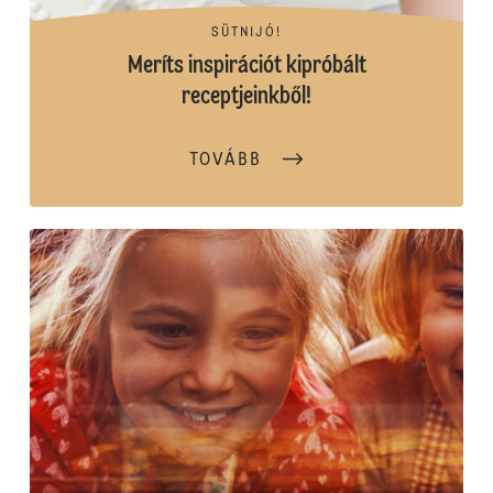
SÜTNIJÓ!
Meríts inspirációt kipróbált
receptjeinkből!
TOVÁBB