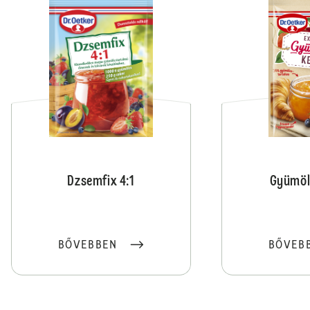
Dzsemfix 4:1
Gyümöl
BŐVEBBEN
BŐVEB